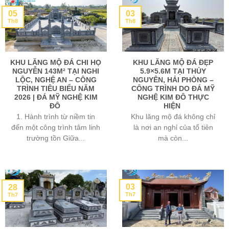
05
03
Th8
Th8
KHU LĂNG MỘ ĐÁ CHI HỌ
KHU LĂNG MỘ ĐÁ ĐẸP
NGUYỄN 143M² TẠI NGHI
5.9×5.6M TẠI THỦY
LỘC, NGHỆ AN – CÔNG
NGUYÊN, HẢI PHÒNG –
TRÌNH TIÊU BIỂU NĂM
CÔNG TRÌNH DO ĐÁ MỸ
2026 | ĐÁ MỸ NGHỆ KIM
NGHỆ KIM ĐÔ THỰC
ĐÔ
HIỆN
1. Hành trình từ niềm tin
Khu lăng mộ đá không chỉ
đến một công trình tâm linh
là nơi an nghỉ của tổ tiên
trường tồn Giữa...
mà còn...
03
28
Th7
Th7