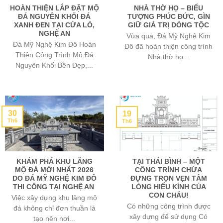
HOÀN THIỆN LẮP ĐẶT MỘ
NHÀ THỜ HỌ – BIỂU
ĐÁ NGUYÊN KHỐI ĐÁ
TƯỢNG PHÚC ĐỨC, GÌN
XANH ĐEN TẠI CỬA LÒ,
GIỮ GIÁ TRỊ DÒNG TỘC
NGHỆ AN
Vừa qua, Đá Mỹ Nghệ Kim
Đá Mỹ Nghệ Kim Đô Hoàn
Đô đã hoàn thiện công trình
Thiện Công Trình Mộ Đá
Nhà thờ họ...
Nguyên Khối Bền Đẹp,...
30
19
Th6
Th6
KHÁM PHÁ KHU LĂNG
TẠI THÁI BÌNH – MỘT
MỘ ĐÁ MỚI NHẤT 2026
CÔNG TRÌNH CHỨA
DO ĐÁ MỸ NGHỆ KIM ĐÔ
ĐỰNG TRỌN VẸN TẤM
THI CÔNG TẠI NGHỆ AN
LÒNG HIẾU KÍNH CỦA
CON CHÁU!
Việc xây dựng khu lăng mộ
Có những công trình được
đá không chỉ đơn thuần là
xây dựng để sử dụng Có
tạo nên nơi...