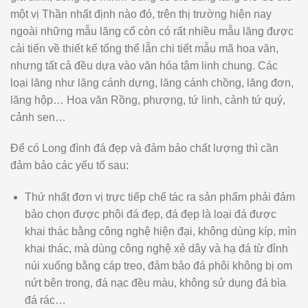
một vị Thần nhất định nào đó, trên thị trường hiện nay
ngoài những mẫu lăng cổ còn có rất nhiều mẫu lăng được
cải tiến về thiết kế tổng thể lẫn chi tiết mẫu mã hoa văn,
nhưng tất cả đều dựa vào văn hóa tâm linh chung. Các
loại lăng như lăng cánh dựng, lăng cánh chồng, lăng đơn,
lăng hộp… Hoa văn Rồng, phượng, tứ linh, cảnh tứ quý,
cảnh sen…
Để có Long đình đá đẹp và đảm bảo chất lượng thì cần
đảm bảo các yếu tố sau:
Thứ nhất đơn vị trực tiếp chế tác ra sản phẩm phải đảm
bảo chọn được phôi đá đẹp, đá đẹp là loại đá được
khai thác bằng công nghệ hiện đại, không dùng kíp, mìn
khai thác, mà dùng công nghệ xẻ dây và hạ đá từ đỉnh
núi xuống bằng cáp treo, đảm bảo đá phôi không bị om
nứt bên trong, đá nạc đều màu, không sử dụng đá bìa
đá rác…