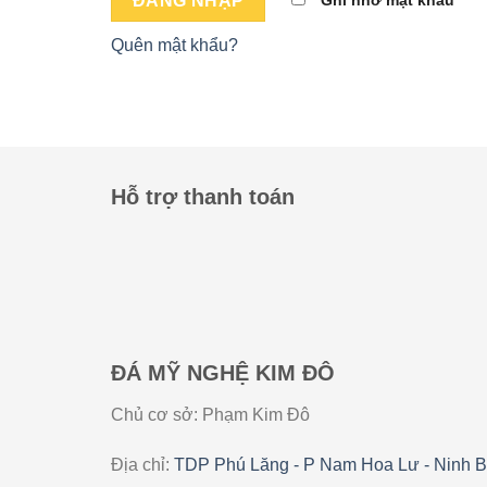
Ghi nhớ mật khẩu
ĐĂNG NHẬP
Quên mật khẩu?
Hỗ trợ thanh toán
ĐÁ MỸ NGHỆ KIM ĐÔ
Chủ cơ sở: Phạm Kim Đô
Địa chỉ:
TDP Phú Lăng - P Nam Hoa Lư - Ninh B