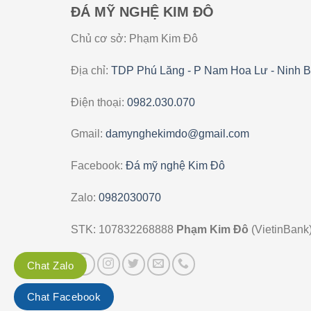
ĐÁ MỸ NGHỆ KIM ĐÔ
Chủ cơ sở: Phạm Kim Đô
Địa chỉ:
TDP Phú Lăng - P Nam Hoa Lư - Ninh B
Điện thoại:
0982.030.070
Gmail:
damynghekimdo@gmail.com
Facebook:
Đá mỹ nghệ Kim Đô
Zalo:
0982030070
STK: 107832268888
Phạm Kim Đô
(VietinBank
Chat Zalo
Chat Facebook