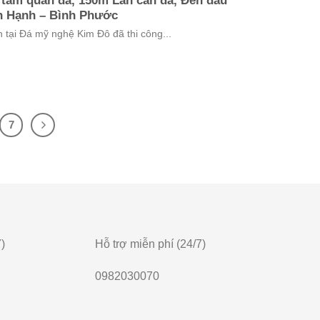
 tam quan đá, 150m Lan can đá, Đèn đầu
n Hạnh – Bình Phước
tại Đá mỹ nghệ Kim Đô đã thi công...
7
)
Hỗ trợ miễn phí (24/7)
0982030070