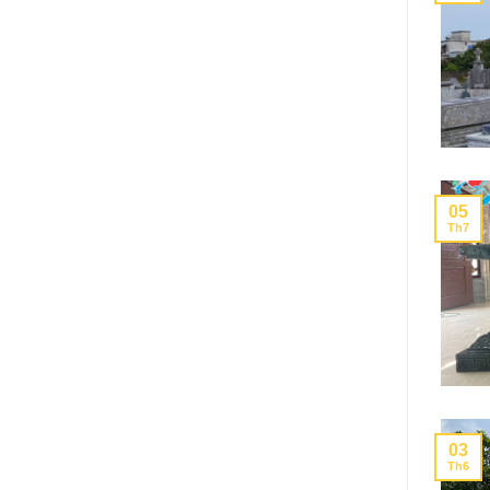
05
Th7
03
Th6