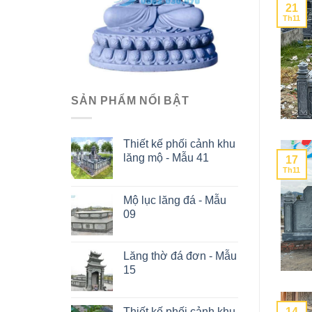
21
Th11
SẢN PHẨM NỔI BẬT
Thiết kế phối cảnh khu
lăng mộ - Mẫu 41
17
Th11
Mộ lục lăng đá - Mẫu
09
Lăng thờ đá đơn - Mẫu
15
Thiết kế phối cảnh khu
14