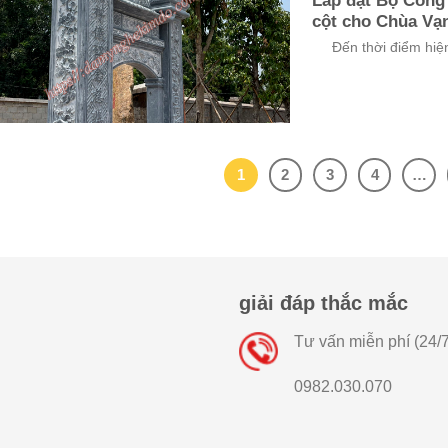
Lắp đặt Bộ Cổng
cột cho Chùa Vạ
Đến thời điểm hiện 
1
2
3
4
…
giải đáp thắc mắc
Tư vấn miễn phí (24/7
0982.030.070