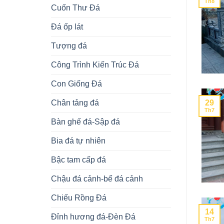
Th8
Cuốn Thư Đá
Đá ốp lát
Tượng đá
Công Trình Kiến Trúc Đá
Con Giống Đá
29
Chân tảng đá
Th7
Bàn ghế đá-Sập đá
Bia đá tự nhiên
Bậc tam cấp đá
Chậu đá cảnh-bể đá cảnh
Chiếu Rồng Đá
14
Đỉnh hương đá-Đèn Đá
Th7