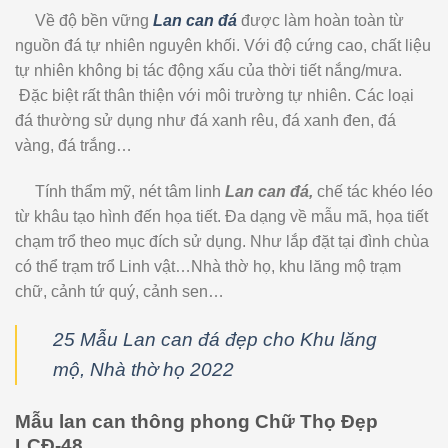
Về độ bền vững
Lan can đá
được làm hoàn toàn từ
nguồn đá tự nhiên nguyên khối. Với độ cứng cao, chất liệu
tự nhiên không bị tác động xấu của thời tiết nắng/mưa.
Đặc biệt rất thân thiện với môi trường tự nhiên. Các loại
đá thường sử dụng như đá xanh rêu, đá xanh đen, đá
vàng, đá trắng…
Tính thẩm mỹ, nét tâm linh
Lan can đá,
chế tác khéo léo
từ khâu tạo hình đến họa tiết. Đa dạng về mẫu mã, họa tiết
chạm trổ theo mục đích sử dụng. Như lắp đặt tại đình chùa
có thể trạm trổ Linh vật…Nhà thờ họ, khu lăng mộ trạm
chữ, cảnh tứ quý, cảnh sen…
25 Mẫu Lan can đá đẹp cho Khu lăng
mộ, Nhà thờ họ 2022
Mẫu lan can thông phong Chữ Thọ Đẹp
LCĐ-48