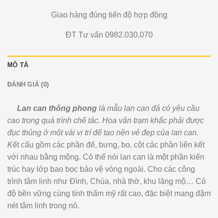
Giao hàng đúng tiến độ hợp đồng
ĐT Tư vấn 0982.030.070
MÔ TẢ
ĐÁNH GIÁ (0)
Lan can thông phong
là mẫu lan can đá có yêu cầu
cao trong quá trình chế tác. Hoa văn trạm khắc phải được
đục thủng ở một vài vị trí để tạo nên vẻ đẹp của lan can.
K
ết cấu gồm các phần đế, bưng, bo, cột các phần liên kết
với nhau bằng mộng. Có thể nói lan can là một phần kiến
trúc hay lớp bao bọc bảo vệ vòng ngoài. Cho các công
trình tâm linh như Đình, Chùa, nhà thờ, khu lăng mộ… Có
độ bền vững cùng tính thẩm mỹ rất cao, đặc biệt mang đậm
nét tâm linh trong nó.