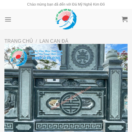
Skip
Chào mừng bạn đã đến với Đá Mỹ Nghệ Kim Đô
to
content
TRANG CHỦ
/
LAN CAN ĐÁ