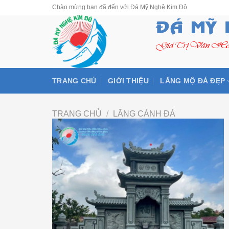
Skip
Chào mừng bạn đã đến với Đá Mỹ Nghệ Kim Đô
to
content
TRANG CHỦ
GIỚI THIỆU
LĂNG MỘ ĐÁ ĐẸP
TRANG CHỦ
/
LĂNG CÁNH ĐÁ