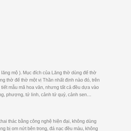
u lăng mộ ). Mục đích của Lăng thờ dùng để thờ
g thờ để thờ một vị Thần nhất định nào đó, trên
hi tiết mẫu mã hoa văn, nhưng tất cả đều dựa vào
g, phượng, tứ linh, cảnh tứ quý, cảnh sen…
khai thác bằng công nghệ hiện đại, không dùng
ông bị om nứt bên trong, đá nạc đều màu, không