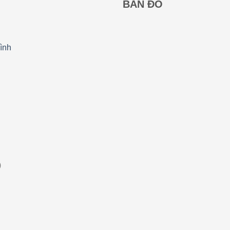
BẢN ĐỒ
ình
)