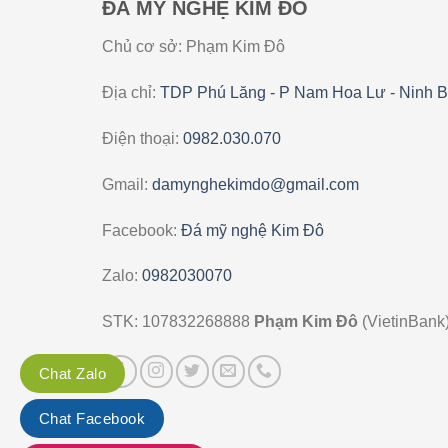
ĐÁ MỸ NGHỆ KIM ĐÔ
Chủ cơ sở: Phạm Kim Đô
Địa chỉ:
TDP Phú Lăng - P Nam Hoa Lư - Ninh B
Điện thoại:
0982.030.070
Gmail:
damynghekimdo@gmail.com
Facebook:
Đá mỹ nghệ Kim Đô
Zalo:
0982030070
STK: 107832268888
Phạm Kim Đô
(VietinBank
Chat Zalo
Chat Facebook