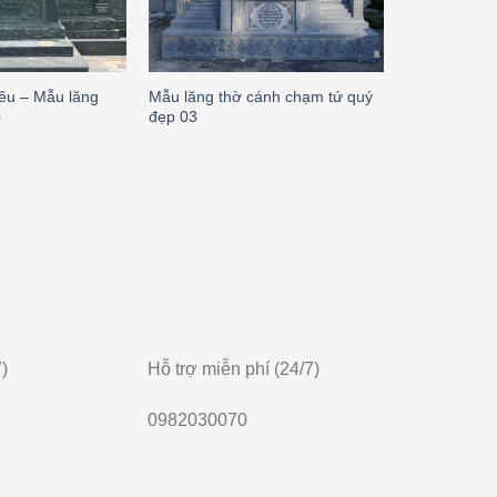
êu – Mẫu lăng
Mẫu lăng thờ cánh chạm tứ quý
Mẫu lăng th
0
đẹp 03
ba mái lá 12
)
Hỗ trợ miễn phí (24/7)
0982030070