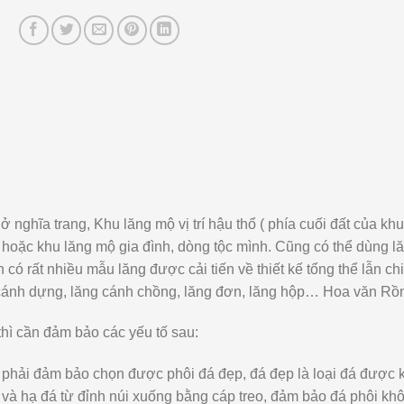
nghĩa trang, Khu lăng mộ vị trí hậu thổ ( phía cuối đất của kh
hoặc khu lăng mộ gia đình, dòng tộc mình. Cũng có thể dùng lăn
có rất nhiều mẫu lăng được cải tiến về thiết kế tổng thể lẫn c
 cánh dựng, lăng cánh chồng, lăng đơn, lăng hộp… Hoa văn Rồn
hì cần đảm bảo các yếu tố sau:
m phải đảm bảo chọn được phôi đá đẹp, đá đẹp là loại đá được 
 và hạ đá từ đỉnh núi xuống bằng cáp treo, đảm bảo đá phôi kh