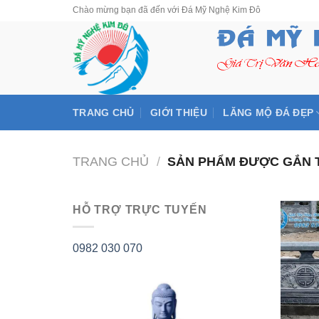
Skip
Chào mừng bạn đã đến với Đá Mỹ Nghệ Kim Đô
to
content
TRANG CHỦ
GIỚI THIỆU
LĂNG MỘ ĐÁ ĐẸP
TRANG CHỦ
/
SẢN PHẨM ĐƯỢC GẮN T
HỖ TRỢ TRỰC TUYẾN
0982 030 070