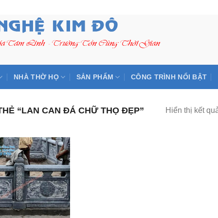
NHÀ THỜ HỌ
SẢN PHẨM
CÔNG TRÌNH NỔI BẬT
HẺ “LAN CAN ĐÁ CHỮ THỌ ĐẸP”
Hiển thị kết qu