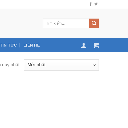
TIN TỨC
LIÊN HỆ
ả duy nhất