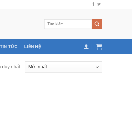
TIN TỨC
LIÊN HỆ
ả duy nhất