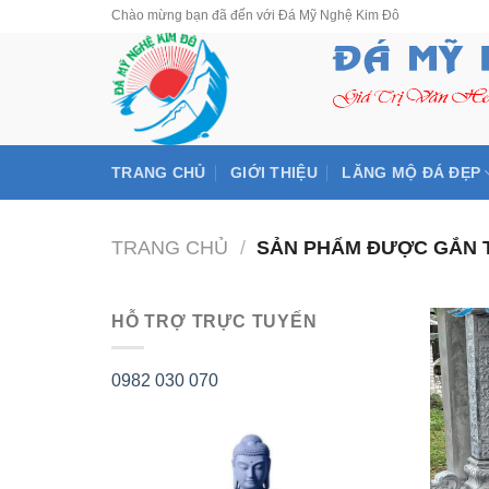
Skip
Chào mừng bạn đã đến với Đá Mỹ Nghệ Kim Đô
to
content
TRANG CHỦ
GIỚI THIỆU
LĂNG MỘ ĐÁ ĐẸP
TRANG CHỦ
/
SẢN PHẨM ĐƯỢC GẮN T
HỖ TRỢ TRỰC TUYẾN
0982 030 070