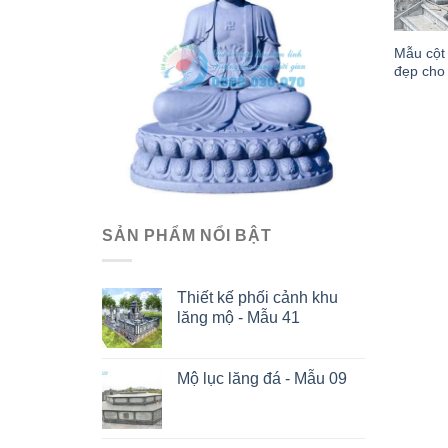
Mẫu cột
đẹp cho
SẢN PHẨM NỔI BẬT
Thiết kế phối cảnh khu
lăng mộ - Mẫu 41
Mộ lục lăng đá - Mẫu 09