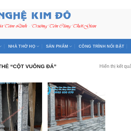
NHÀ THỜ HỌ
SẢN PHẨM
CÔNG TRÌNH NỔI BẬT
HẺ “CỘT VUÔNG ĐÁ”
Hiển thị kết qu