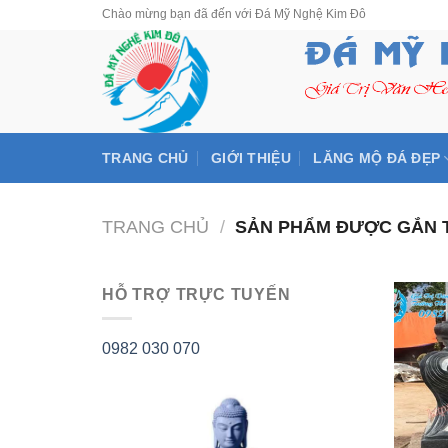
Skip
Chào mừng bạn đã đến với Đá Mỹ Nghệ Kim Đô
to
content
TRANG CHỦ
GIỚI THIỆU
LĂNG MỘ ĐÁ ĐẸP
TRANG CHỦ
/
SẢN PHẨM ĐƯỢC GẮN T
HỖ TRỢ TRỰC TUYẾN
0982 030 070