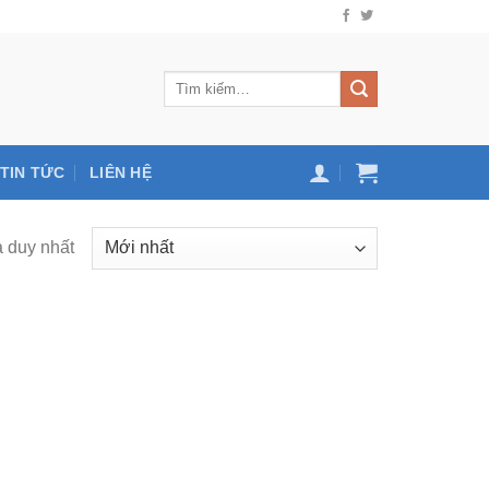
TIN TỨC
LIÊN HỆ
ả duy nhất