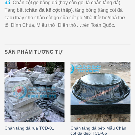
đá
, Chân cột gỗ bằng đá (hay còn gọi là chân tảng đá),
Tảng bệt (
chân đá kê cột thấp
), tảng bồng (tảng cột đá
cao) thay cho chân cột gỗ của cột gỗ Nhà thờ họ/nhà thờ
tổ, Đình Chùa, Miếu thờ, Điện thờ…trên Toàn Quốc.
SẢN PHẨM TƯƠNG TỰ
Chân tảng đá bệt- Mẫu Chân
Chân tảng đá rùa TCĐ-01
cột đá đẹp TCĐ-06