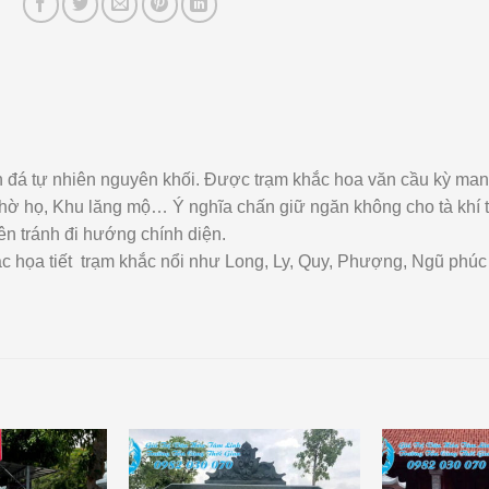
 đá tự nhiên nguyên khối. Được trạm khắc hoa văn cầu kỳ man
hờ họ, Khu lăng mộ… Ý nghĩa chấn giữ ngăn không cho tà khí t
ên tránh đi hướng chính diện.
 các họa tiết trạm khắc nổi như Long, Ly, Quy, Phượng, Ngũ ph