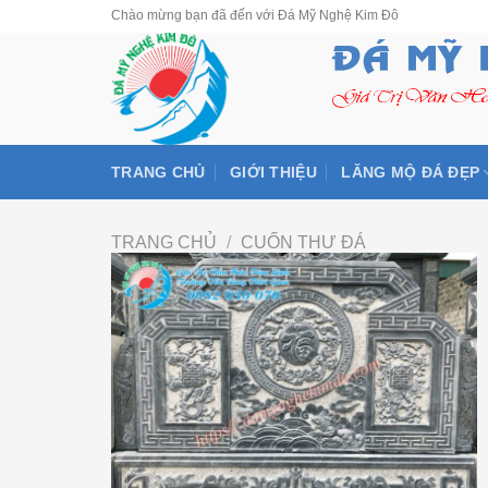
Skip
Chào mừng bạn đã đến với Đá Mỹ Nghệ Kim Đô
to
content
TRANG CHỦ
GIỚI THIỆU
LĂNG MỘ ĐÁ ĐẸP
TRANG CHỦ
/
CUỐN THƯ ĐÁ