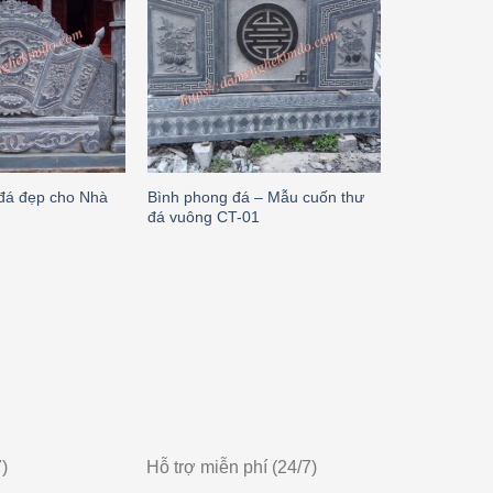
đá đẹp cho Nhà
Bình phong đá – Mẫu cuốn thư
Mẫu Cuốn th
đá vuông CT-01
09
)
Hỗ trợ miễn phí (24/7)