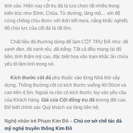
tinh xảo. Hiện nay cột trụ đá là lựa chọn rất nhiều trong
kiến trúc như Đình, Chùa, Từ đường, lăng mộ… với độ
cứng chống chịu được với thời tiết mưa, nắng khắc nghiệt,
độ chịu lực của cột đá là rất lớn.
Chất liệu đá thường dùng để làm CỘT TRỤ ĐÁ như:
đá
xanh đen, đá xanh rêu, đá trắng
. Tất cả đều mang lại độ
bền, tính thẩm mỹ cao, đặc biệt hoa văn trạm khắc ẩn chứa
yếu tố tâm linh trong nó.
Kích thước cột đá
phụ thuộc vào từng Nhà thờ xây
dựng. Thông thường cột có kích thước vuông 40-50cm và
cao trên 4,5m. Ngoài ra còn có kích thước tùy vào yêu cầu
của Khách hàng.
Giá của Cột đồng trụ đá
tương đối cao.
Để biết chính xác Quý khách vui lòng liên hệ:
Nghệ nhân trẻ Phạm Kim Đô –
Chủ cơ sở chế tác đá
mỹ nghệ truyền thống Kim Đô