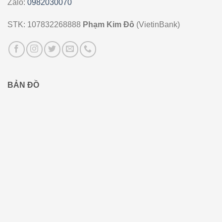
Zalo:
0982030070
STK: 107832268888
Phạm Kim Đô
(VietinBank)
BẢN ĐỒ