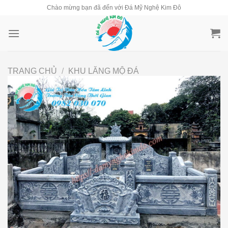
Skip
Chào mừng bạn đã đến với Đá Mỹ Nghệ Kim Đô
to
content
TRANG CHỦ
/
KHU LĂNG MỘ ĐÁ