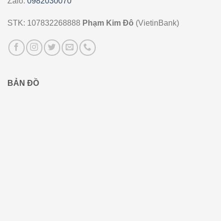
Zalo:
0982030070
STK: 107832268888
Phạm Kim Đô
(VietinBank)
BẢN ĐỒ