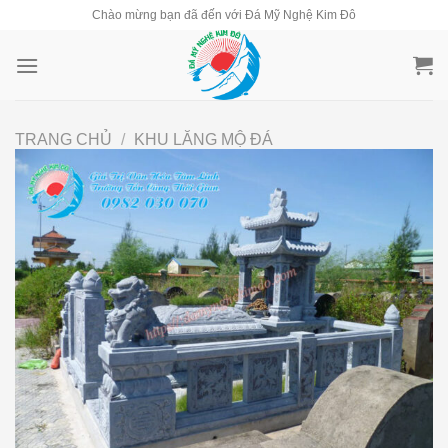
Skip
Chào mừng bạn đã đến với Đá Mỹ Nghệ Kim Đô
to
content
TRANG CHỦ
/
KHU LĂNG MỘ ĐÁ