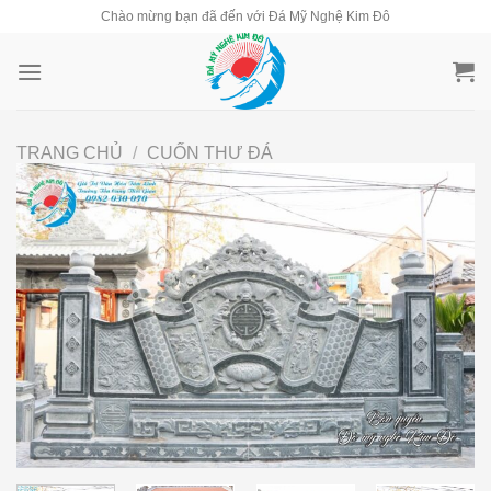
Skip
Chào mừng bạn đã đến với Đá Mỹ Nghệ Kim Đô
to
content
TRANG CHỦ
/
CUỐN THƯ ĐÁ