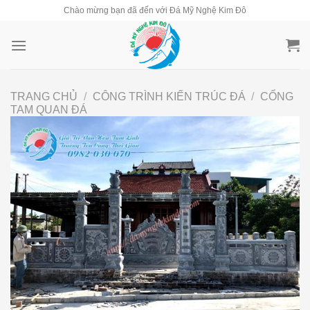
Skip
Chào mừng bạn đã đến với Đá Mỹ Nghệ Kim Đô
to
content
TRANG CHỦ
/
CÔNG TRÌNH KIẾN TRÚC ĐÁ
/
CỔNG
TAM QUAN ĐÁ