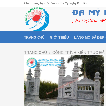
Skip
Chào mừng bạn đã đến với Đá Mỹ Nghệ Kim Đô
to
content
TRANG CHỦ
GIỚI THIỆU
LĂNG MỘ ĐÁ ĐẸP
TRANG CHỦ
/
CÔNG TRÌNH KIẾN TRÚC ĐÁ