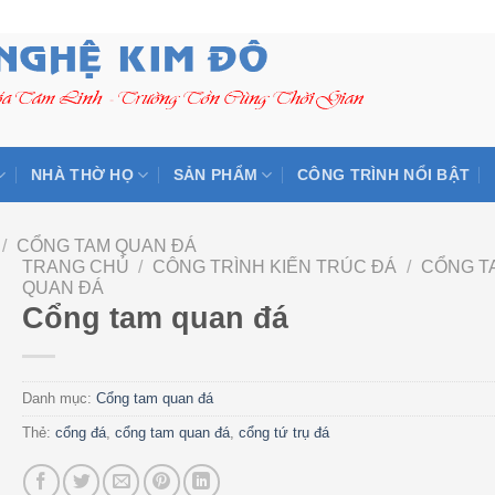
NHÀ THỜ HỌ
SẢN PHẨM
CÔNG TRÌNH NỔI BẬT
/
CỔNG TAM QUAN ĐÁ
TRANG CHỦ
/
CÔNG TRÌNH KIẾN TRÚC ĐÁ
/
CỔNG T
QUAN ĐÁ
Cổng tam quan đá
Danh mục:
Cổng tam quan đá
Thẻ:
cổng đá
,
cổng tam quan đá
,
cổng tứ trụ đá