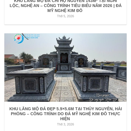
KHU LĂNG MỘ ĐÁ CHI HỌ NGUYỄN 143M² TẠI NGHI
LỘC, NGHỆ AN – CÔNG TRÌNH TIÊU BIỂU NĂM 2026 | ĐÁ
MỸ NGHỆ KIM ĐÔ
Th8 5, 2026
KHU LĂNG MỘ ĐÁ ĐẸP 5.9×5.6M TẠI THỦY NGUYÊN, HẢI
PHÒNG – CÔNG TRÌNH DO ĐÁ MỸ NGHỆ KIM ĐÔ THỰC
HIỆN
Th8 3, 2026