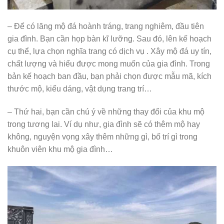
– Để có lăng mộ đá hoành tráng, trang nghiêm, đầu tiên
gia đình. Bạn cần họp bàn kĩ lưỡng. Sau đó, lên kế hoạch
cụ thể, lựa chọn nghĩa trang có dịch vụ . Xây mộ đá uy tín,
chất lượng và hiểu được mong muốn của gia đình. Trong
bản kế hoạch ban đầu, bạn phải chọn được mẫu mã, kích
thước mộ, kiểu dáng, vật dụng trang trí…
– Thứ hai, bạn cần chú ý về những thay đổi của khu mộ
trong tương lai. Ví dụ như, gia đình sẽ có thêm mộ hay
không, nguyện vọng xây thêm những gì, bố trí gì trong
khuôn viên khu mộ gia đình…