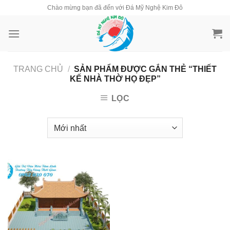
Skip
Chào mừng bạn đã đến với Đá Mỹ Nghệ Kim Đô
to
content
TRANG CHỦ
/
SẢN PHẨM ĐƯỢC GẮN THẺ “THIẾT
KẾ NHÀ THỜ HỌ ĐẸP”
LỌC