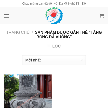
Skip
Chào mừng bạn đã đến với Đá Mỹ Nghệ Kim Đô
to
content
TRANG CHỦ
/
SẢN PHẨM ĐƯỢC GẮN THẺ “TẢNG
BỒNG ĐÁ VUÔNG”
LỌC