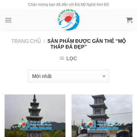
Skip
Chào mừng bạn đã đến với Đá Mỹ Nghệ Kim Đô
to
content
TRANG CHỦ
/
SẢN PHẨM ĐƯỢC GẮN THẺ “MỘ
THÁP ĐÁ ĐẸP”
LỌC