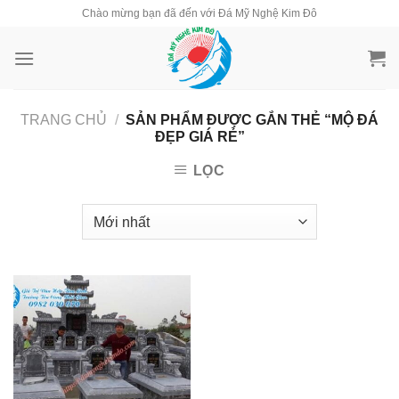
Skip
Chào mừng bạn đã đến với Đá Mỹ Nghệ Kim Đô
to
content
TRANG CHỦ
/
SẢN PHẨM ĐƯỢC GẮN THẺ “MỘ ĐÁ
ĐẸP GIÁ RẺ”
LỌC