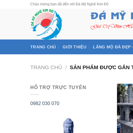
Skip
Chào mừng bạn đã đến với Đá Mỹ Nghệ Kim Đô
to
content
TRANG CHỦ
GIỚI THIỆU
LĂNG MỘ ĐÁ ĐẸP
TRANG CHỦ
/
SẢN PHẨM ĐƯỢC GẮN T
HỖ TRỢ TRỰC TUYẾN
0982 030 070