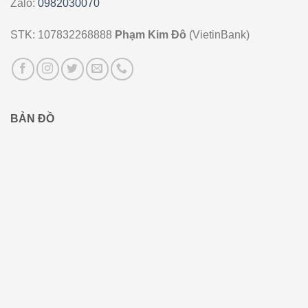
Zalo:
0982030070
STK: 107832268888
Phạm Kim Đô
(VietinBank)
BẢN ĐỒ