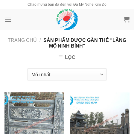
Skip
Chào mừng bạn đã đến với Đá Mỹ Nghệ Kim Đô
to
content
TRANG CHỦ
/
SẢN PHẨM ĐƯỢC GẮN THẺ “LĂNG
MỘ NINH BÌNH”
LỌC