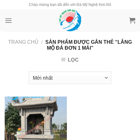
Skip
Chào mừng bạn đã đến với Đá Mỹ Nghệ Kim Đô
to
content
TRANG CHỦ
/
SẢN PHẨM ĐƯỢC GẮN THẺ “LĂNG
MỘ ĐÁ ĐƠN 1 MÁI”
LỌC