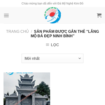
Skip
Chào mừng bạn đã đến với Đá Mỹ Nghệ Kim Đô
to
content
TRANG CHỦ
/
SẢN PHẨM ĐƯỢC GẮN THẺ “LĂNG
MỘ ĐÁ ĐẸP NINH BÌNH”
LỌC