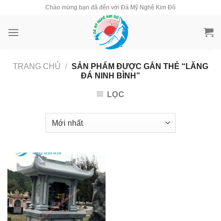
Skip
Chào mừng bạn đã đến với Đá Mỹ Nghệ Kim Đô
to
content
TRANG CHỦ
/
SẢN PHẨM ĐƯỢC GẮN THẺ “LĂNG
ĐÁ NINH BÌNH”
LỌC