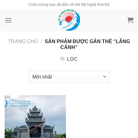
Skip
Chào mừng bạn đã đến với Đá Mỹ Nghệ Kim Đô
to
content
TRANG CHỦ
/
SẢN PHẨM ĐƯỢC GẮN THẺ “LĂNG
CÁNH”
LỌC