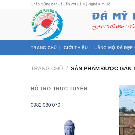
Skip
Chào mừng bạn đã đến với Đá Mỹ Nghệ Kim Đô
to
content
TRANG CHỦ
GIỚI THIỆU
LĂNG MỘ ĐÁ ĐẸP
TRANG CHỦ
/
SẢN PHẨM ĐƯỢC GẮN T
HỖ TRỢ TRỰC TUYẾN
0982 030 070