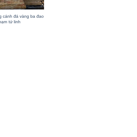
g cánh đá vàng ba đao
hạm tứ linh