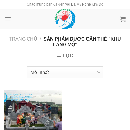
Skip
Chào mừng bạn đã đến với Đá Mỹ Nghệ Kim Đô
to
content
TRANG CHỦ
/
SẢN PHẨM ĐƯỢC GẮN THẺ “KHU
LĂNG MỘ”
LỌC