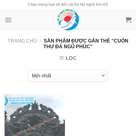
Skip
Chào mừng bạn đã đến với Đá Mỹ Nghệ Kim Đô
to
content
TRANG CHỦ
/
SẢN PHẨM ĐƯỢC GẮN THẺ “CUỐN
THƯ ĐÁ NGŨ PHÚC”
LỌC