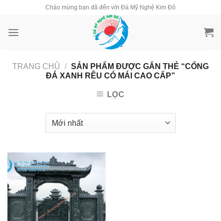
Skip
Chào mừng bạn đã đến với Đá Mỹ Nghệ Kim Đô
to
content
TRANG CHỦ
/
SẢN PHẨM ĐƯỢC GẮN THẺ “CỔNG
ĐÁ XANH RÊU CÓ MÁI CAO CẤP”
LỌC