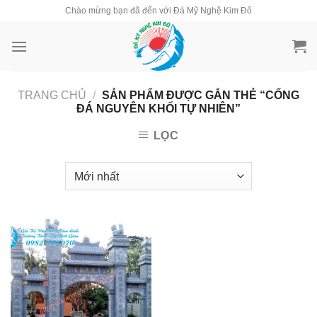
Skip
Chào mừng bạn đã đến với Đá Mỹ Nghệ Kim Đô
to
content
TRANG CHỦ
/
SẢN PHẨM ĐƯỢC GẮN THẺ “CỔNG
ĐÁ NGUYÊN KHỐI TỰ NHIÊN”
LỌC