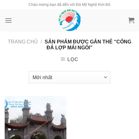
Skip
Chào mừng bạn đã đến với Đá Mỹ Nghệ Kim Đô
to
content
TRANG CHỦ
/
SẢN PHẨM ĐƯỢC GẮN THẺ “CỔNG
ĐÁ LỢP MÁI NGÓI”
LỌC