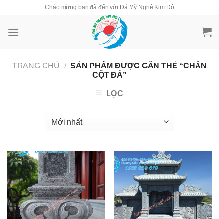
Skip
Chào mừng bạn đã đến với Đá Mỹ Nghệ Kim Đô
to
content
TRANG CHỦ
/
SẢN PHẨM ĐƯỢC GẮN THẺ “CHÂN
CỘT ĐÁ”
LỌC