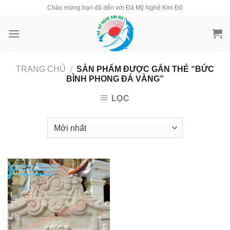
Skip
Chào mừng bạn đã đến với Đá Mỹ Nghệ Kim Đô
to
content
TRANG CHỦ
/
SẢN PHẨM ĐƯỢC GẮN THẺ “BỨC
BÌNH PHONG ĐÁ VÀNG”
LỌC