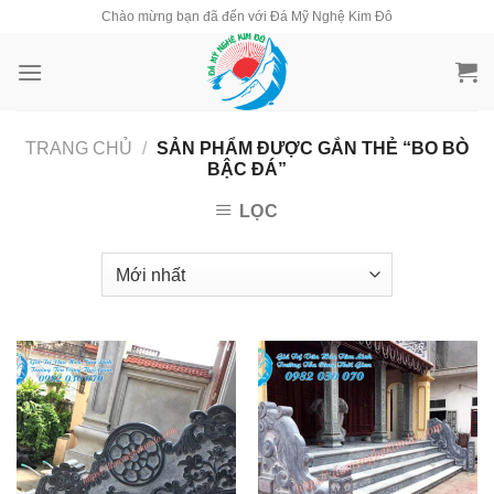
Skip
Chào mừng bạn đã đến với Đá Mỹ Nghệ Kim Đô
to
content
TRANG CHỦ
/
SẢN PHẨM ĐƯỢC GẮN THẺ “BO BÒ
BẬC ĐÁ”
LỌC