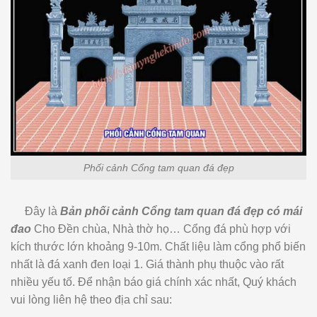
Phối cảnh Cổng tam quan đá đẹp
Đây là
Bản phối cảnh Cổng tam quan đá đẹp có mái
đao
Cho Đền chùa, Nhà thờ họ… Cổng đá phù hợp với
kích thước lớn khoảng 9-10m. Chất liệu làm cổng phổ biến
nhất là đá xanh đen loại 1. Giá thành phụ thuộc vào rất
nhiều yếu tố. Để nhận báo giá chính xác nhất, Quý khách
vui lòng liên hệ theo địa chỉ sau: