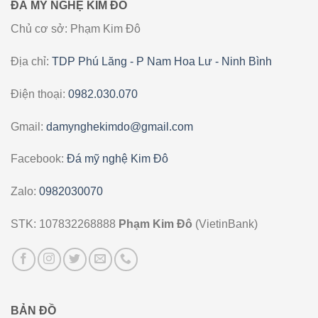
ĐÁ MỸ NGHỆ KIM ĐÔ
Chủ cơ sở: Phạm Kim Đô
Địa chỉ:
TDP Phú Lăng - P Nam Hoa Lư - Ninh Bình
Điện thoại:
0982.030.070
Gmail:
damynghekimdo@gmail.com
Facebook:
Đá mỹ nghệ Kim Đô
Zalo:
0982030070
STK: 107832268888
Phạm Kim Đô
(VietinBank)
BẢN ĐỒ