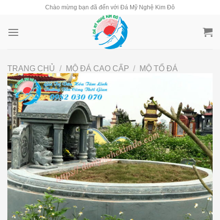
Skip
Chào mừng bạn đã đến với Đá Mỹ Nghệ Kim Đô
to
content
TRANG CHỦ
/
MỘ ĐÁ CAO CẤP
/
MỘ TỔ ĐÁ