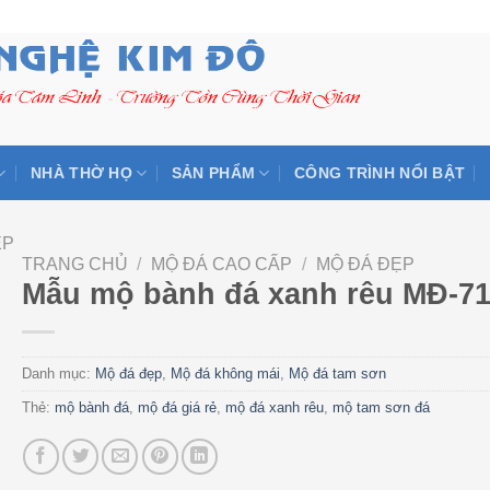
NHÀ THỜ HỌ
SẢN PHẨM
CÔNG TRÌNH NỔI BẬT
ẸP
TRANG CHỦ
/
MỘ ĐÁ CAO CẤP
/
MỘ ĐÁ ĐẸP
Mẫu mộ bành đá xanh rêu MĐ-7
Danh mục:
Mộ đá đẹp
,
Mộ đá không mái
,
Mộ đá tam sơn
Thẻ:
mộ bành đá
,
mộ đá giá rẻ
,
mộ đá xanh rêu
,
mộ tam sơn đá