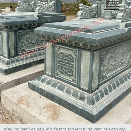
Mau mo banh da dep, Mo da tam son lam tu da xanh reu cao cap.