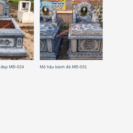
 đẹp MĐ-024
Mộ hậu bành đá MĐ-031
Mộ tam cấp 