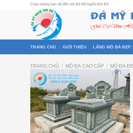
Skip
Chào mừng bạn đã đến với Đá Mỹ Nghệ Kim Đô
to
content
TRANG CHỦ
GIỚI THIỆU
LĂNG MỘ ĐÁ ĐẸP
TRANG CHỦ
/
MỘ ĐÁ CAO CẤP
/
MỘ ĐÁ Đ