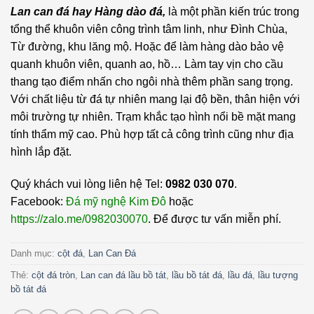
Lan can đá hay Hàng dào đá,
là một phần kiến trúc trong
tổng thể khuôn viên công trình tâm linh, như Đình Chùa,
Từ đường, khu lăng mộ. Hoặc để làm hàng dào bảo vệ
quanh khuôn viên, quanh ao, hồ… Làm tay vịn cho cầu
thang tạo điểm nhấn cho ngôi nhà thêm phần sang trọng.
Với chất liệu từ đá tự nhiên mang lại độ bền, thân hiện với
môi trường tự nhiên. Trạm khắc tạo hình nổi bề mặt mang
tính thẩm mỹ cao. Phù hợp tất cả công trình cũng như địa
hình lắp đặt.
Quý khách vui lòng liên hệ Tel:
0982 030 070
.
Facebook:
Đá mỹ nghệ Kim Đô
hoặc
https://zalo.me/0982030070
. Để được tư vấn miễn phí.
Danh mục:
cột đá
,
Lan Can Đá
Thẻ:
cột đá tròn
,
Lan can đá lầu bồ tát
,
lầu bồ tát đá
,
lầu đá
,
lầu tượng
bồ tát đá