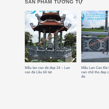
SẢN PHẨM TƯƠNG TỰ
Mẫu lan can đá đẹp 24 – Lan
Mẫu Lan Can Đá 
can đá Lầu bồ tát
can chữ thọ đẹp 
đá