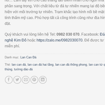
hồ… Làm tay vịn cho cầu thang tạo điểm nhấn cho ngôi nhà
phần sang trọng. Với chất liệu từ đá tự nhiên mang lại độ bề
hiện với môi trường tự nhiên. Trạm khắc tạo hình nổi bề mặ
tính thẩm mỹ cao. Phù hợp tất cả công trình cũng như địa hì
đặt.
Quý khách vui lòng liên hệ Tel:
0982 030 070
. Facebook:
Đá
nghệ Kim Đô
hoặc
https://zalo.me/0982030070
. Để được tư
miễn phí.
Danh mục:
Lan Can Đá
Thẻ:
lan can đá
,
lan can đá hai tầng
,
lan can đá thông phong
,
lan can tứ 
thủng
,
tường dào đá