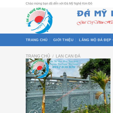
Skip
Chào mừng bạn đã đến với Đá Mỹ Nghệ Kim Đô
to
content
TRANG CHỦ
GIỚI THIỆU
LĂNG MỘ ĐÁ ĐẸP
TRANG CHỦ
/
LAN CAN ĐÁ