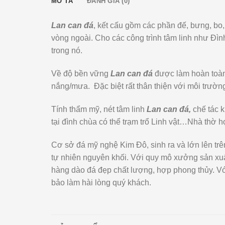
MÔ TẢ
ĐÁNH GIÁ (0)
Lan can đá
, kết cấu gồm các phần đế, bưng, bo,
vòng ngoài. Cho các công trình tâm linh như Đì
trong nó.
Về độ bền vững
Lan can đá
được làm hoàn toàn 
nắng/mưa. Đặc biệt rất thân thiện với môi trườn
Tính thẩm mỹ, nét tâm linh
Lan can đá,
chế tác 
tại đình chùa có thể trạm trổ Linh vật…Nhà thờ 
Cơ sở đá mỹ nghệ Kim Đô, sinh ra và lớn lên tr
tự nhiên nguyên khối. Với quy mô xưởng sản xuấ
hàng dào đá đẹp chất lượng, hợp phong thủy. Với
bảo làm hài lòng quý khách.