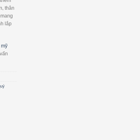
 thêm
n, thân
t mang
nh lắp
 mỹ
 vấn
quý