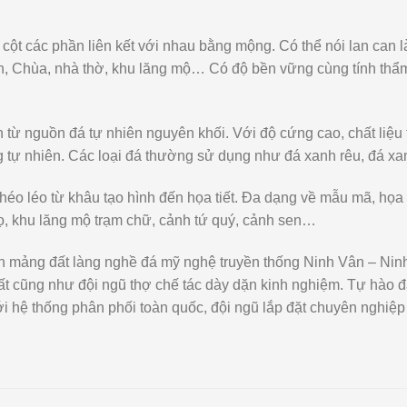
 cột các phần liên kết với nhau bằng mộng. Có thể nói lan can 
nh, Chùa, nhà thờ, khu lăng mộ… Có độ bền vững cùng tính thẩm
từ nguồn đá tự nhiên nguyên khối. Với độ cứng cao, chất liệu t
g tự nhiên. Các loại đá thường sử dụng như đá xanh rêu, đá x
khéo léo từ khâu tạo hình đến họa tiết. Đa dạng về mẫu mã, họa 
họ, khu lăng mộ trạm chữ, cảnh tứ quý, cảnh sen…
ên mảng đất làng nghề đá mỹ nghệ truyền thống Ninh Vân – Ninh
t cũng như đội ngũ thợ chế tác dày dặn kinh nghiệm. Tự hào đã
 hệ thống phân phối toàn quốc, đội ngũ lắp đặt chuyên nghiệp 