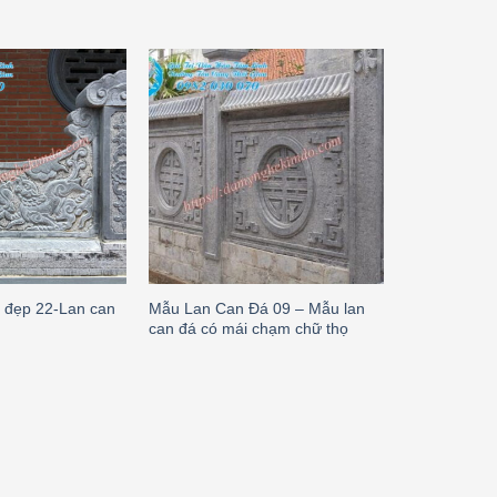
 đẹp 22-Lan can
Mẫu Lan Can Đá 09 – Mẫu lan
Mẫu lan can
can đá có mái chạm chữ thọ
đá nhà thờ h