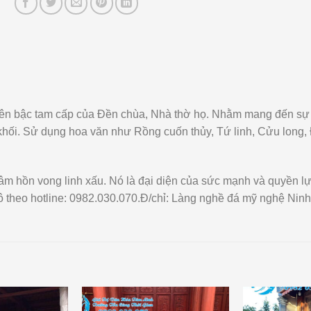
rên bậc tam cấp của Đền chùa, Nhà thờ họ. Nhằm mang đến sự u
khối. Sử dụng hoa văn như Rồng cuốn thủy, Tứ linh, Cửu long,
m hồn vong linh xấu. Nó là đại diện của sức mạnh và quyền lực 
 theo hotline: 0982.030.070.Đ/chỉ: Làng nghề đá mỹ nghệ Ninh