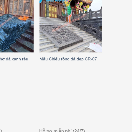
thờ đá xanh rêu
Chiếu rồng 
Mẫu Chiếu rồng đá đẹp CR-07
chép CR-13
)
Hỗ trợ miễn phí (24/7)