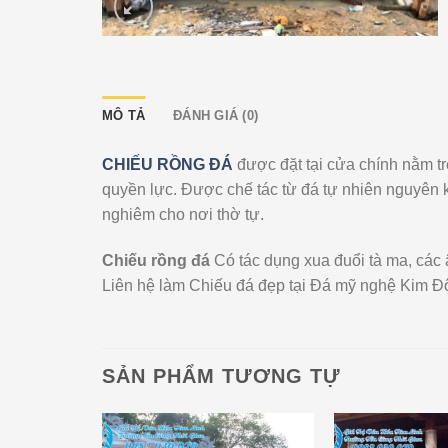
MÔ TẢ
ĐÁNH GIÁ (0)
CHIẾU RỒNG ĐÁ
được đặt tại cửa chính nằm t
quyền lực. Được chế tác từ đá tự nhiên nguyên 
nghiêm cho nơi thờ tự.
Chiếu rồng đá
Có tác dụng xua đuổi tà ma, các â
Liên hệ làm Chiếu đá đẹp tại Đá mỹ nghệ Kim Đô
SẢN PHẨM TƯƠNG TỰ