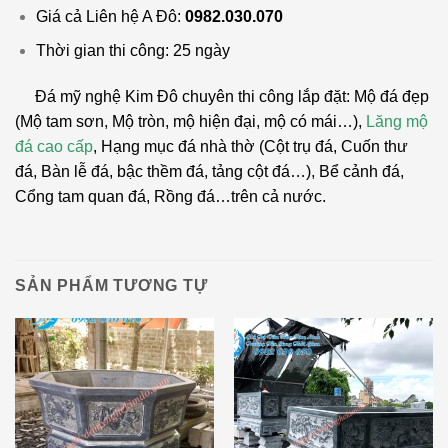
Giá cả Liên hệ A Đô:
0982.030.070
Thời gian thi công: 25 ngày
Đá mỹ nghệ Kim Đô chuyên thi công lắp đặt: Mộ đá đẹp
(Mộ tam sơn, Mộ tròn, mộ hiện đại, mộ có mái…),
Lăng mộ
đá cao cấp
, Hạng mục đá nhà thờ (Cột trụ đá, Cuốn thư
đá, Bàn lễ đá, bậc thềm đá, tảng cột đá…), Bể cảnh đá,
Cổng tam quan đá, Rồng đá…trên cả nước.
SẢN PHẨM TƯƠNG TỰ