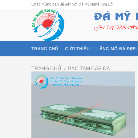
Skip
Chào mừng bạn đã đến với Đá Mỹ Nghệ Kim Đô
to
content
TRANG CHỦ
GIỚI THIỆU
LĂNG MỘ ĐÁ ĐẸP
TRANG CHỦ
/
BẬC TAM CẤP ĐÁ