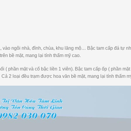
, vào ngôi nhà, đình, chùa, khu lăng mộ… Bậc tam cấp đá tự n
 trên bề mặt, mang lại tính thẩm mỹ cao.
ối ( phần mặt và cổ bậc liền 1 viên). Bậc tam cấp ốp ( phần mặ
. Cả 2 loại đều trạm được hoa văn bề mặt, mang lại tính thẩm m