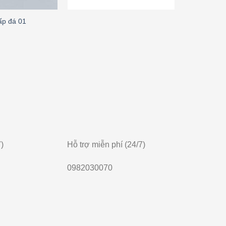
ấp đá 01
chân tảng đ
)
Hỗ trợ miễn phí (24/7)
0982030070