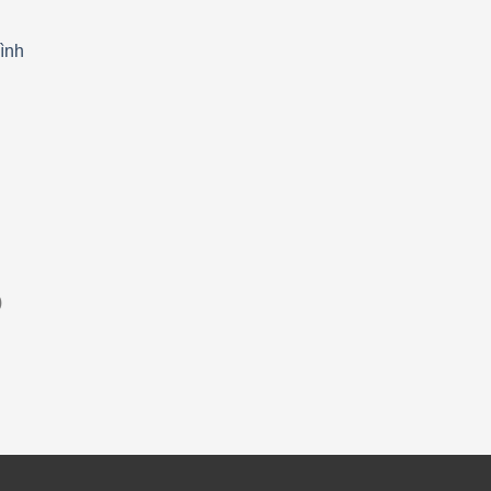
ình
)