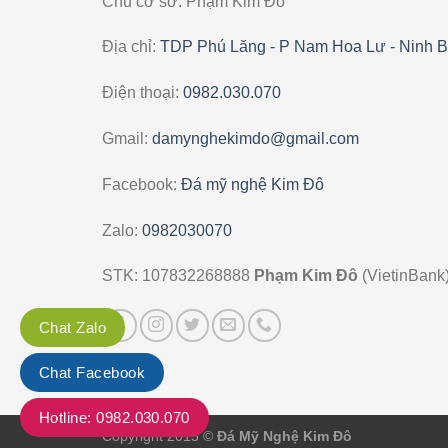
Chủ cơ sở: Phạm Kim Đô
Địa chỉ:
TDP Phú Lăng - P Nam Hoa Lư - Ninh B
Điện thoại:
0982.030.070
Gmail:
damynghekimdo@gmail.com
Facebook:
Đá mỹ nghệ Kim Đô
Zalo:
0982030070
STK: 107832268888
Phạm Kim Đô
(VietinBank
Chat Zalo
Chat Facebook
Hotline: 0982.030.070
Copyright 2015 ©
Đá Mỹ Nghệ Kim Đô