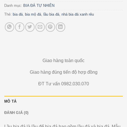
Danh mục:
BIA ĐÁ TỰ NHIÊN
Thẻ:
bia đá
,
bia mộ đá
,
lầu bia đá
,
nhà bia đá xanh rêu
Giao hàng toàn quốc
Giao hàng đúng tiến độ hợp đồng
ĐT Tư vấn 0982.030.070
MÔ TẢ
ĐÁNH GIÁ (0)
Lầu bia đá là lầu để bia đá bao gồm lầu đá và bia đá. Mẫu