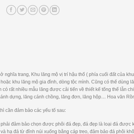
nghĩa trang, Khu lăng mộ vị trí hậu thổ ( phía cuối đất của kh
hoặc khu lăng mộ gia đình, dòng tộc mình. Cũng có thể dùng lăn
có rất nhiều mẫu lăng được cải tiến về thiết kế tổng thể lẫn c
 cánh dựng, lăng cánh chồng, lăng đơn, lăng hộp… Hoa văn Rồn
hì cần đảm bảo các yếu tố sau:
m phải đảm bảo chọn được phôi đá đẹp, đá đẹp là loại đá được 
 và hạ đá từ đỉnh núi xuống bằng cáp treo, đảm bảo đá phôi kh