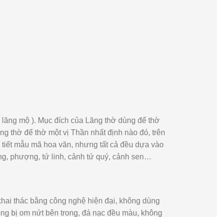
u lăng mộ ). Mục đích của Lăng thờ dùng để thờ
g thờ để thờ một vị Thần nhất định nào đó, trên
hi tiết mẫu mã hoa văn, nhưng tất cả đều dựa vào
g, phượng, tứ linh, cảnh tứ quý, cảnh sen…
khai thác bằng công nghệ hiện đại, không dùng
ông bị om nứt bên trong, đá nạc đều màu, không