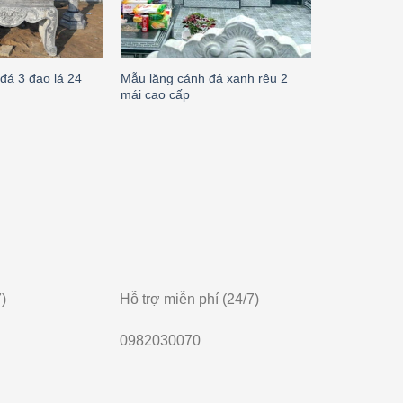
Mẫu lăng cánh đá xanh rêu 2
Mẫu lăng th
đá 3 đao lá 24
mái cao cấp
đẹp 21
)
Hỗ trợ miễn phí (24/7)
0982030070