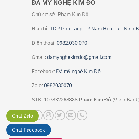
ĐÁ MỸ NGHỆ KIM ĐÔ
Chủ cơ sở: Phạm Kim Đô
Địa chỉ:
TDP Phú Lăng - P Nam Hoa Lư - Ninh B
Điện thoại:
0982.030.070
Gmail:
damynghekimdo@gmail.com
Facebook:
Đá mỹ nghệ Kim Đô
Zalo:
0982030070
STK: 107832268888
Phạm Kim Đô
(VietinBank
Chat Zalo
Chat Facebook