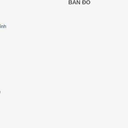
BẢN ĐỒ
ình
)