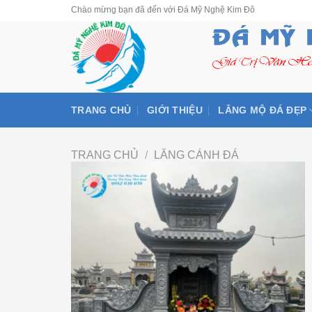
Skip
Chào mừng bạn đã đến với Đá Mỹ Nghệ Kim Đô
to
content
TRANG CHỦ
GIỚI THIỆU
LĂNG MỘ ĐÁ ĐẸP
TRANG CHỦ
/
LĂNG CÁNH ĐÁ