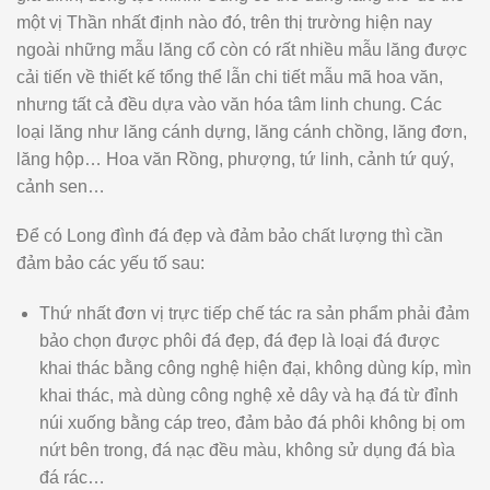
một vị Thần nhất định nào đó, trên thị trường hiện nay
ngoài những mẫu lăng cổ còn có rất nhiều mẫu lăng được
cải tiến về thiết kế tổng thể lẫn chi tiết mẫu mã hoa văn,
nhưng tất cả đều dựa vào văn hóa tâm linh chung. Các
loại lăng như lăng cánh dựng, lăng cánh chồng, lăng đơn,
lăng hộp… Hoa văn Rồng, phượng, tứ linh, cảnh tứ quý,
cảnh sen…
Để có Long đình đá đẹp và đảm bảo chất lượng thì cần
đảm bảo các yếu tố sau:
Thứ nhất đơn vị trực tiếp chế tác ra sản phẩm phải đảm
bảo chọn được phôi đá đẹp, đá đẹp là loại đá được
khai thác bằng công nghệ hiện đại, không dùng kíp, mìn
khai thác, mà dùng công nghệ xẻ dây và hạ đá từ đỉnh
núi xuống bằng cáp treo, đảm bảo đá phôi không bị om
nứt bên trong, đá nạc đều màu, không sử dụng đá bìa
đá rác…