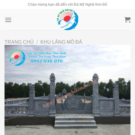
Skip
Chào mừng bạn đã đến với Đá Mỹ Nghệ Kim Đô
to
content
TRANG CHỦ
/
KHU LĂNG MỘ ĐÁ