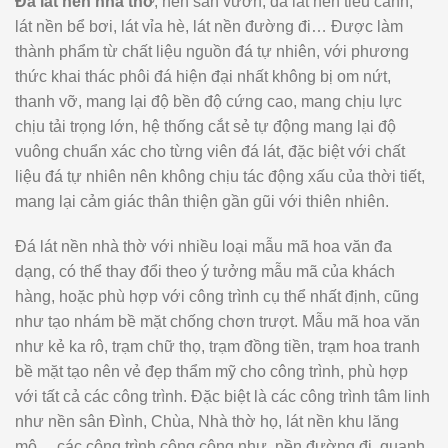
Đá lát nền nhà thờ
, nền sân vườn, đá lát nền tiểu cảnh,
lát nền bể bơi, lát vỉa hè, lát nền đường đi… Được làm
thành phẩm từ chất liệu nguồn đá tự nhiên, với phương
thức khai thác phôi đá hiện đại nhất không bị om nứt,
thanh vỡ, mang lại độ bền độ cứng cao, mang chịu lực
chịu tải trọng lớn, hệ thống cắt sẻ tự động mang lại độ
vuông chuẩn xác cho từng viên đá lát, đặc biệt với chất
liệu đá tự nhiên nên không chịu tác động xấu của thời tiết,
mang lại cảm giác thân thiện gần gũi với thiên nhiên.
Đá lát nền nhà thờ với nhiều loại mẫu mã hoa văn đa
dạng, có thể thay đổi theo ý tưởng mẫu mã của khách
hàng, hoặc phù hợp với công trình cụ thể nhất định, cũng
như tạo nhám bề mặt chống chơn trượt. Mẫu mã hoa văn
như kẻ ka rô, trạm chữ thọ, trạm đồng tiền, trạm hoa tranh
bề mặt tạo nên vẻ đẹp thẩm mỹ cho công trình, phù hợp
với tất cả các công trình. Đặc biệt là các công trình tâm linh
như nền sân Đình, Chùa, Nhà thờ họ, lát nền khu lăng
mộ… các công trình công cộng như, nền đường đi, quanh