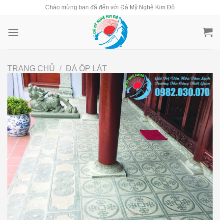
Skip
Chào mừng bạn đã đến với Đá Mỹ Nghệ Kim Đô
to
content
TRANG CHỦ
/
ĐÁ ỐP LÁT